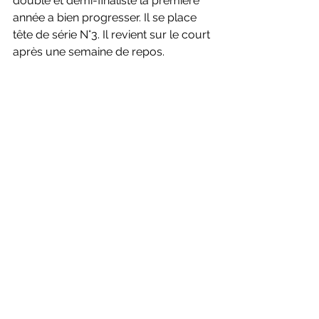
double et demi-finaliste la première 
année a bien progresser. Il se place 
tête de série N°3. Il revient sur le court 
après une semaine de repos. 
Suivez les résultats en live sur notre 
site internet ! 