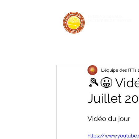
INTERNATIONAUX
DE TENNIS DE TROYES
28 JUIN - 5 JUILLET 2026
L'équipe des ITTs
🎾😀 Vid
Juillet 2
Vidéo du jour 
https://www.youtube