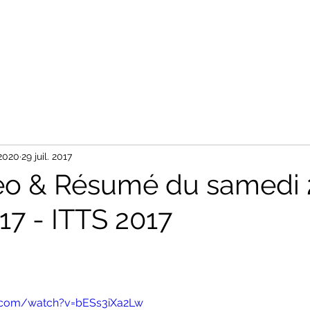
Accueil
Tableaux
Photos
Nos Partenaires
Contact
 2020
29 juil. 2017
éo & Résumé du samedi 
017 - ITTS 2017
.com/watch?v=bESs3iXa2Lw