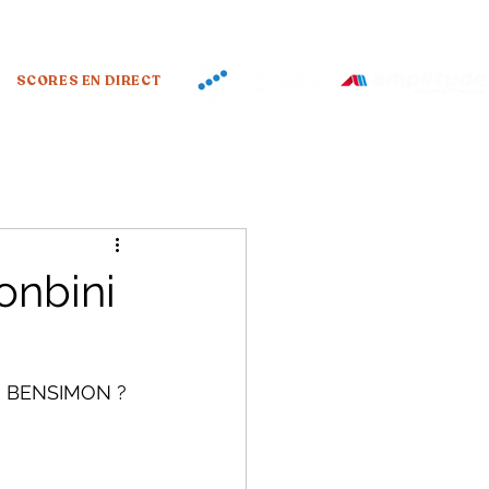
SCORES EN DIRECT
onbini
ou BENSIMON ? 