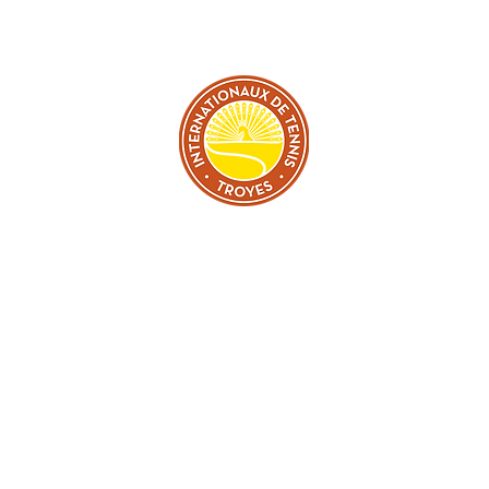
TER
L
GRATUITE TOUS LES JOURS DU 27 JUIN AU 05 JUILLE
Photos par : Dominique Carillon & Alban Coltat
© 2026 par Manon Pouletaud & Valentin Carillon
Mentions légales
-
Politique de confidentialité