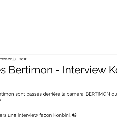
Accueil
Tableaux
Photos
Nos Partenaires
Contact
 2020
22 juil. 2018
es Bertimon - Interview K
rtimon sont passés derrière la caméra. BERTIMON 
 
ers une interview façon Konbini. 😀