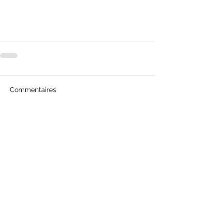
Commentaires
Rédigez un commentaire...
NOUS CONTACTER
03.25.81.08.20
TC.TROYES@GMAIL.COM