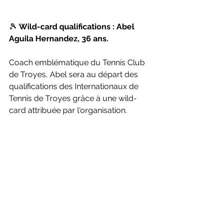
🎾 
Wild-card qualifications : Abel 
Aguila Hernandez, 36 ans.
Coach emblématique du Tennis Club 
de Troyes, Abel sera au départ des 
qualifications des Internationaux de 
Tennis de Troyes grâce à une wild-
card attribuée par l'organisation.
Toute l'année, il est au bord des 
courts pour conseiller, encourager et 
faire progresser les joueurs du club.
Cette fois, c'est à son tour d'entrer 
dans l'arène. 🔥
Une chose est sûre : il ne sera pas là 
pour faire de la figuration.