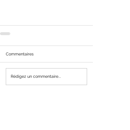
Commentaires
Rédigez un commentaire...
NOUS CONTACTER
03.25.81.08.20
TC.TROYES@GMAIL.COM