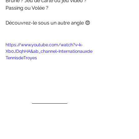
Brune ? Jeu de carte ou jeu vidéo ? 
Passing ou Volée ?
Découvrez-le sous un autre angle 😍
https://www.youtube.com/watch?v=k-
Xb0JDqhHA&ab_channel=Internationauxde
TennisdeTroyes