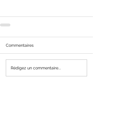
Commentaires
Rédigez un commentaire...
NOUS CONTACTER
03.25.81.08.20
TC.TROYES@GMAIL.COM
LIEU & HORAIRES