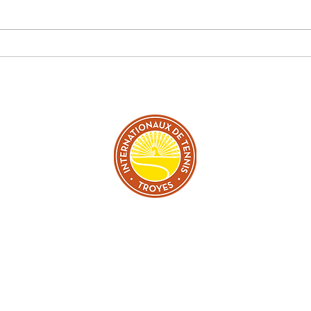
TER
L
GRATUITE TOUS LES JOURS DU 27 JUIN AU 05 JUILLE