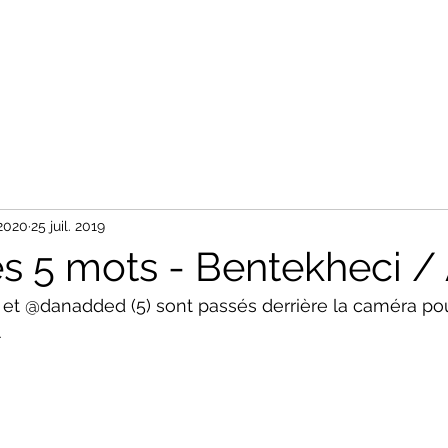
Accueil
Tableaux
Photos
Nos Partenaires
Contact
 2020
25 juil. 2019
es 5 mots - Bentekheci 
t @danadded (5) sont passés derrière la caméra pou
