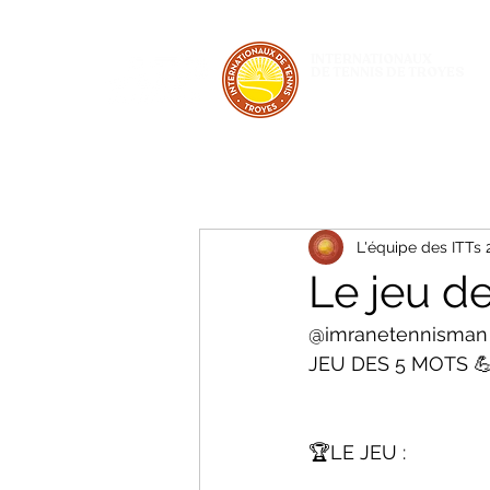
INTERNATIONAUX
DE TENNIS DE TROYES
28 JUIN - 5 JUILLET 2026
L'équipe des ITTs
Le jeu d
@imranetennisman e
JEU DES 5 MOTS 
🏆LE JEU :