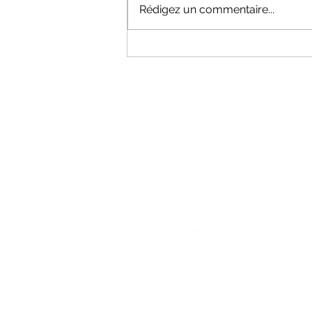
Rédigez un commentaire...
NOUS CONTAC
03.25.81.08.20
TC.TROYES@GMAIL.CO
M
ENTRÉE 