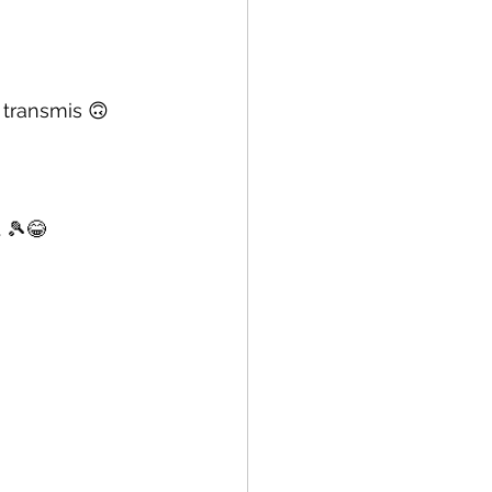
 transmis 🙃
. 🎾😂