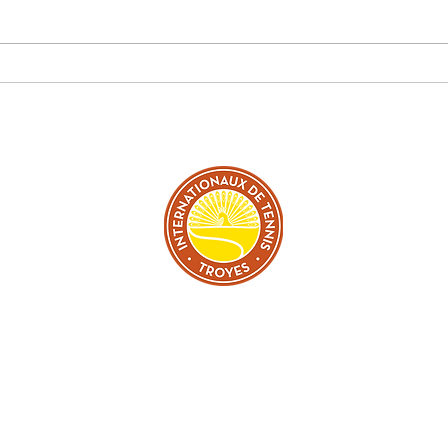
TER
L
GRATUITE TOUS LES JOURS DU 27 JUIN AU 05 JUILLE