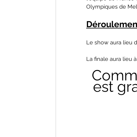
Olympiques de Melb
Déroulement
Le show aura lieu d
La finale aura lieu à
Comme 
est gra