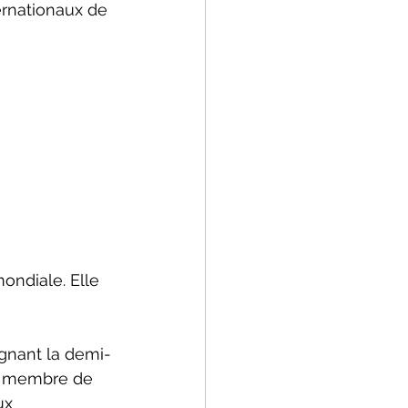
ernationaux de 

ondiale. Elle 
gnant la demi-
ût membre de 
ux 