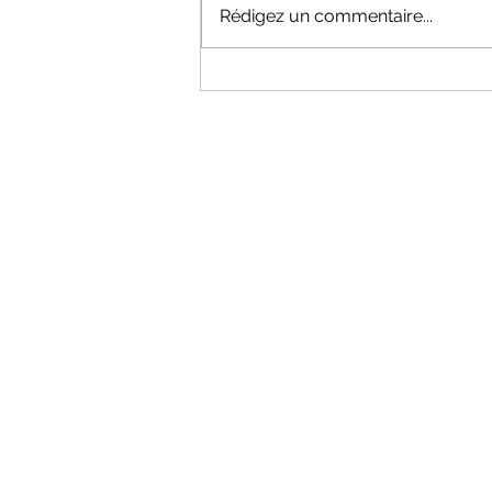
Rédigez un commentaire...
NOUS CONTAC
03.25.81.08.20
TC.TROYES@GMAIL.CO
M
ENTRÉE 