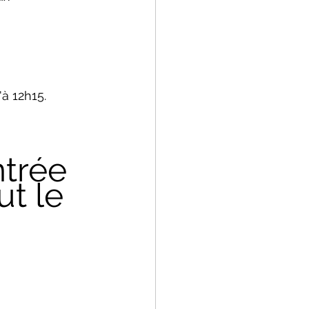
à 12h15. 
trée 
ut le 