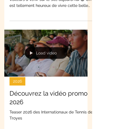
🎉 Incroyable ! Vous avez été plus de 500
visiteurs à venir sur le site aujourd’hui 😍 On
est tellement heureux de vivre cette belle
aventure avec vous… merci à tous du fond
du cœur ! 🙌 🔥 Et on remet ça demain… et
toute la semaine ! 📅 Mercredi 01 juillet 👉
Début du 2ème tour - Début des matchs à
10h00 ! #InternationauxDeTroyes #Merci
#Tennis #PublicEnFeu #ATPChallenger
#Troyes2025 VENEZ NOMBREUX ! 🥰
Load video
Découvrez la programmation des matchs
de demain 🔥 LE TABLEAU FINAL LE
2026
Découvrez la vidéo promo
2026
Teaser 2026 des Internationaux de Tennis de