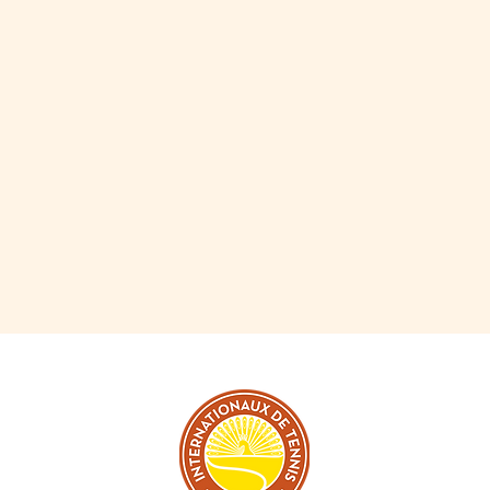
TER
L