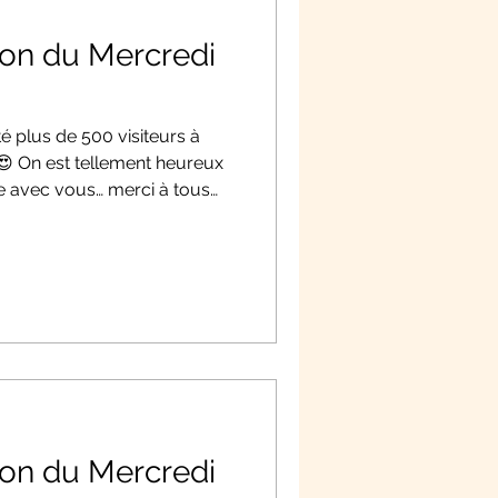
on du Mercredi
é plus de 500 visiteurs à
i 😍 On est tellement heureux
re avec vous… merci à tous
on remet ça demain… et toute
 juillet 👉 Début du 2ème
Merci #Tennis #PublicEnFeu
025 VENEZ NOMBREUX ! 🥰
on des matchs de demain 🔥
on du Mercredi