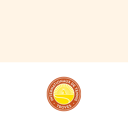
TER
L