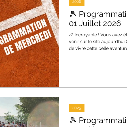
2026
🎾 Programmati
01 Juillet 2026
🎉 Incroyable ! Vous avez ét
venir sur le site aujourd’hu
de vivre cette belle aventu
du fond du cœur ! 🙌 🔥 Et 
la semaine ! 📅 Mercredi 01
tour - Début des matchs à 10h00 !
#InternationauxDeTroyes #
#ATPChallenger #Troyes2
Découvrez la programmati
LE TABLEAU FINAL LE
2025
🎾 Programmati