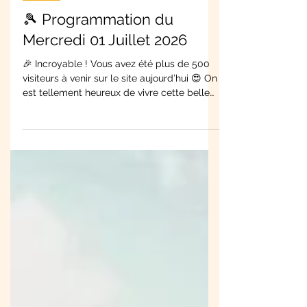
2026
🎾 Programmation du
Mercredi 01 Juillet 2026
🎉 Incroyable ! Vous avez été plus de 500
visiteurs à venir sur le site aujourd’hui 😍 On
est tellement heureux de vivre cette belle
aventure avec vous… merci à tous du fond
du cœur ! 🙌 🔥 Et on remet ça demain… et
toute la semaine ! 📅 Mercredi 01 juillet 👉
Début du 2ème tour - Début des matchs à
10h00 ! #InternationauxDeTroyes #Merci
#Tennis #PublicEnFeu #ATPChallenger
#Troyes2025 VENEZ NOMBREUX ! 🥰
Découvrez la programmation des matchs
de demain 🔥 LE TABLEAU FINAL LE