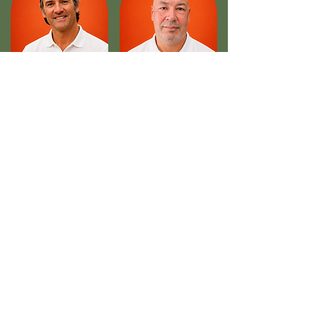
Paul DUFOUR
Sébastien BOL
Paul Dufour IMMO
Square habitat
Thierry DAMONTE
Philippe CARILLON