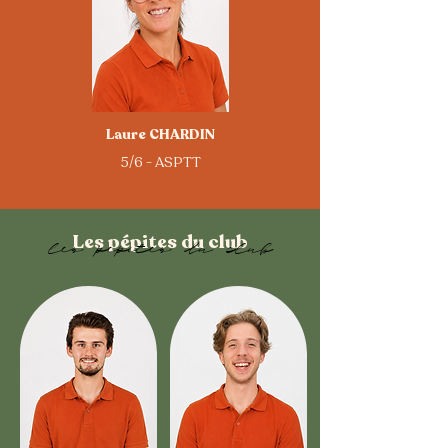
Laure CHARDIN
5/6 - ASPTT
Les pépites du club
les pepites du club