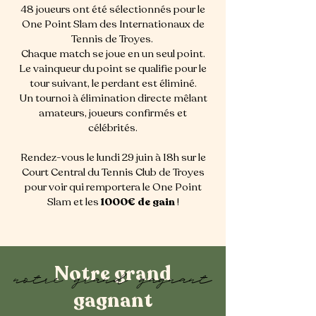
48 joueurs ont été sélectionnés pour le
One Point Slam des Internationaux de
Tennis de Troyes.
Chaque match se joue en un seul point.
Le vainqueur du point se qualifie pour le
tour suivant, le perdant est éliminé.
Un tournoi à élimination directe mêlant
amateurs, joueurs confirmés et
célébrités.
Rendez-vous le lundi 29 juin à 18h sur le
Court Central du Tennis Club de Troyes
pour voir
qui remportera le One Point
Slam et les
1000€ de gain
!
Notre grand
notre grand gagnant
gagnant