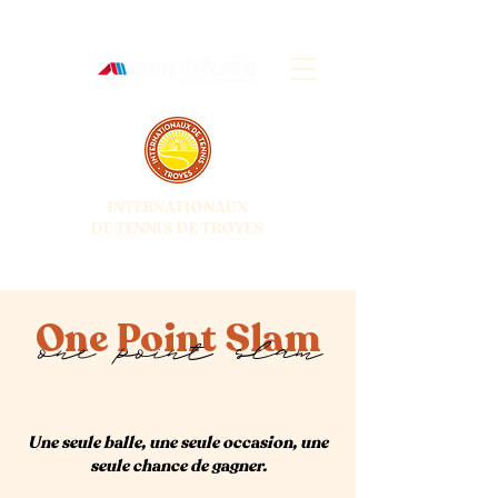
INTERNATIONAUX
DE TENNIS DE TROYES
28 JUIN - 5 JUILLET 2026
One Point Slam
one point slam
Une seule balle, une seule occasion, une
seule chance de gagner.