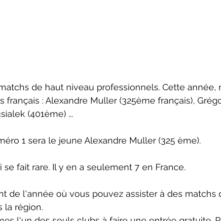
 matchs de haut niveau professionnels. Cette année,
rs français : Alexandre Muller (325ème français), Grég
ialek (401ème) ... 
méro 1 sera le jeune Alexandre Muller (325 ème).
se fait rare. Il y en a seulement 7 en France.
t de l'année où vous pouvez assister à des matchs d
 la région. 
s l'un des seuls clubs à faire une entrée gratuite. Pr