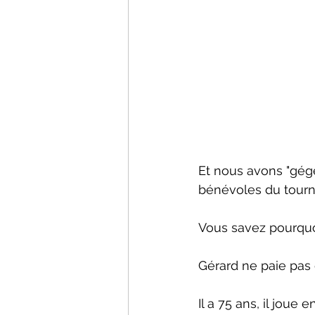
Et nous avons "gégé"
bénévoles du tourno
Vous savez pourquo
Gérard ne paie pas d
Il a 75 ans, il joue e