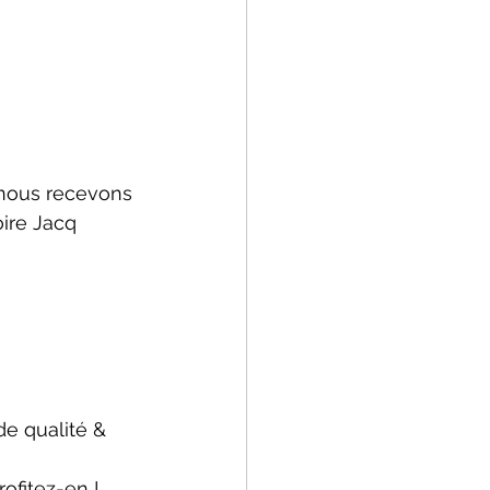
 nous recevons 
oire Jacq 
e qualité & 
ofitez-en ! 