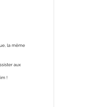
tue, la même 
sister aux 
im !