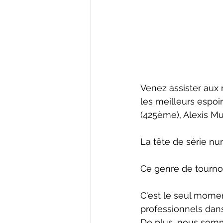
Venez assister aux
les meilleurs espoi
(425ème), Alexis Mus
La tête de série nu
Ce genre de tournoi 
C'est le seul momen
professionnels dans
De plus, nous somme