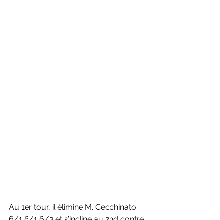
Au 1er tour, il élimine M. Cecchinato 
6/1 6/1 6/3 et s’incline au 2nd contre 