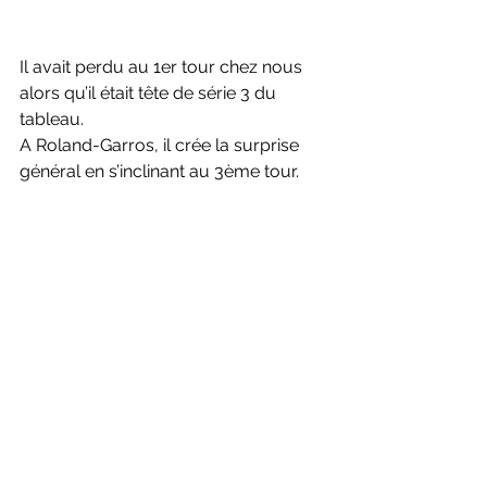
Il avait perdu au 1er tour chez nous 
alors qu’il était tête de série 3 du 
tableau. 
A Roland-Garros, il crée la surprise 
général en s’inclinant au 3ème tour.
Il s’extirpe des qualifications en 
éliminant H. Laaksonen 7/5 6/1, M. 
Geerts 6/2 7/5 et A. Andreev 6/2 7/5. 
Au 1er tour, il élimine le français 
Mpetshi Perricard 🇫🇷 7/6 4/6 4/6 
7/5 6/1
Au 2nd tour, il élimine A. Vavassori 
🇮🇹 7/6 3/6 6/4 7/6. 
Il s’incline contre Holger Rune 🇩🇰, 
6ème mondiale sur le Philippe 
Chatrier, 6/4 6/1 6/3