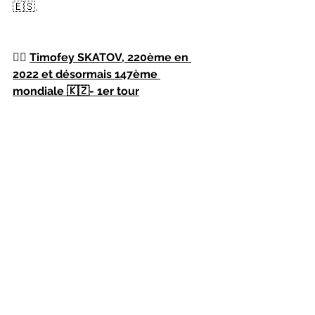
🇪🇸.
👉🏻 
Timofey SKATOV, 220ème en 
2022 et désormais 147ème 
mondiale 🇰🇿- 1er tour