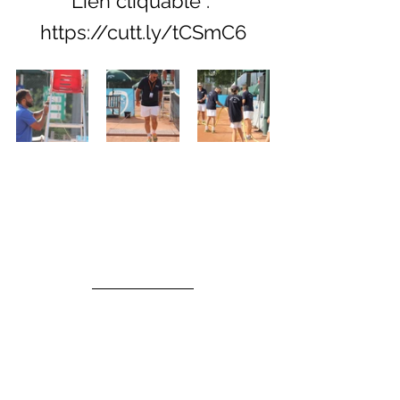
Lien cliquable : 
https://cutt.ly/tCSmC6